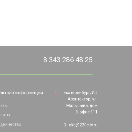
8 343 286 48 25
актная информация
Екатеринбург, ИЦ
Архитектор, ул.
акты
Малышева, дом
8, офис 111
изиты
удничество
ekb@220city.ru