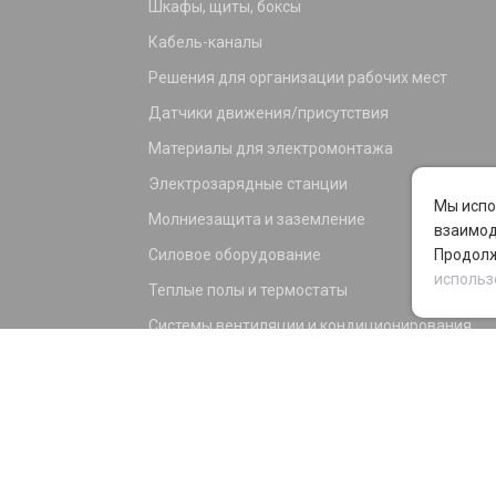
Шкафы, щиты, боксы
Кабель-каналы
Решения для организации рабочих мест
Датчики движения/присутствия
Материалы для электромонтажа
Электрозарядные станции
Мы испо
Молниезащита и заземление
взаимод
Силовое оборудование
Продолж
использ
Теплые полы и термостаты
Системы вентиляции и кондиционирования
Электрика для дома и офиса
Силовые разъемы
KNX оборудование
Светотехника