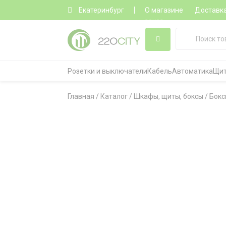
Екатеринбург
О магазине
Доставк
заказ
Розетки и выключатели
Кабель
Автоматика
Щит
Главная
/
Каталог
/
Шкафы, щиты, боксы
/
Бокс