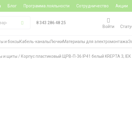
а
Блог
Программа лояльности
Сотрудничество
Акции
8 343 286 48 25
Войти
Стату
ы и боксы
Кабель-каналы
Лючки
Материалы для электромонтажа
Э
ы и щиты
/
Корпус пластиковый ЩРВ-П-36 IP41 белый KREPTA 3, IEK