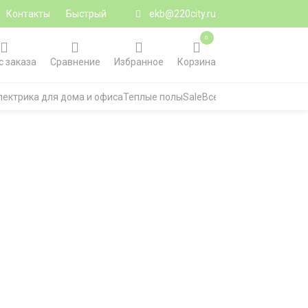
Контакты
Быстрый
ekb@220city.ru
0
с заказа
Сравнение
Избранное
Корзина
лектрика для дома и офиса
Теплые полы
Sale
Все категории