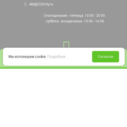
ekb@220city.ru
понедельник - пятница: 10:00 - 20:00
суббота - воскресенье: 10:00 - 16:00
0
Мы используем cookie.
Подробнее...
Согласен
Войти
Статус заказа
Сравнение
Избранное
Корзина
© 2008-2026 220city.ru - гипермаркет электрооборудования
Согласие на обработку персональных данных
Согласие на получение рекламно-информационных материалов