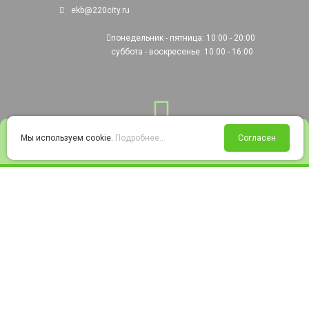
ekb@220city.ru
понедельник - пятница: 10:00 - 20:00
суббота - воскресенье: 10:00 - 16:00
0
Мы используем cookie.
Подробнее...
Согласен
Войти
Статус заказа
Сравнение
Избранное
Корзина
© 2008-2026 220city.ru - гипермаркет электрооборудования
Согласие на обработку персональных данных
Согласие на получение рекламно-информационных материалов