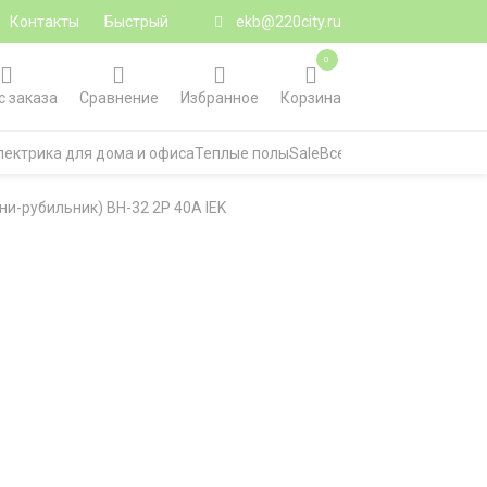
Контакты
Быстрый
ekb@220city.ru
0
с заказа
Сравнение
Избранное
Корзина
лектрика для дома и офиса
Теплые полы
Sale
Все категории
ни-рубильник) ВН-32 2P 40А IEK