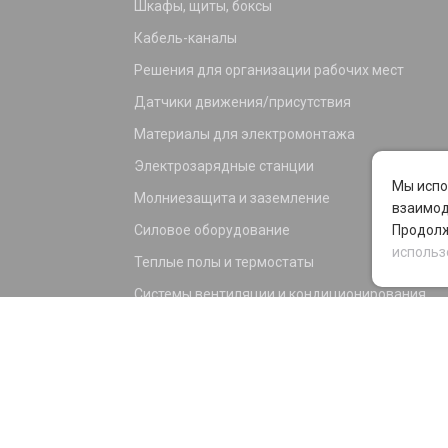
Шкафы, щиты, боксы
Кабель-каналы
Решения для организации рабочих мест
Датчики движения/присутствия
Материалы для электромонтажа
Электрозарядные станции
Мы испо
Молниезащита и заземление
взаимод
Силовое оборудование
Продолж
использ
Теплые полы и термостаты
Системы вентиляции и кондиционирования
Электрика для дома и офиса
Силовые разъемы
KNX оборудование
Светотехника