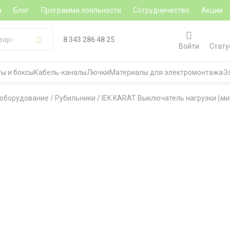
а
Блог
Программа лояльности
Сотрудничество
Акции
8 343 286 48 25
Войти
Стату
ы и боксы
Кабель-каналы
Лючки
Материалы для электромонтажа
Э
 оборудование
/
Рубильники
/
IEK KARAT Выключатель нагрузки (ми