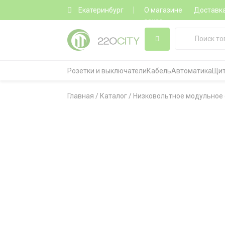
Екатеринбург
О магазине
Доставк
заказ
Розетки и выключатели
Кабель
Автоматика
Щит
Главная
/
Каталог
/
Низковольтное модульное