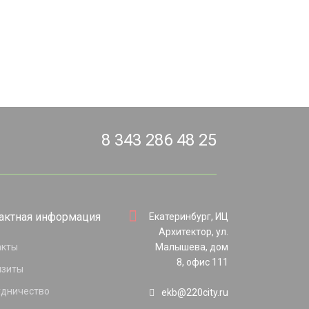
8 343 286 48 25
актная информация
Екатеринбург, ИЦ
Архитектор, ул.
акты
Малышева, дом
8, офис 111
изиты
удничество
ekb@220city.ru