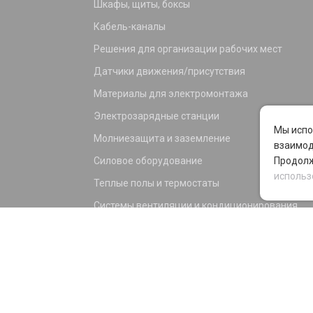
Шкафы, щиты, боксы
Кабель-каналы
Решения для организации рабочих мест
Датчики движения/присутствия
Материалы для электромонтажа
Электрозарядные станции
Мы испо
Молниезащита и заземление
взаимод
Силовое оборудование
Продолж
использ
Теплые полы и термостаты
Системы вентиляции и кондиционирования
Электрика для дома и офиса
Силовые разъемы
KNX оборудование
Светотехника