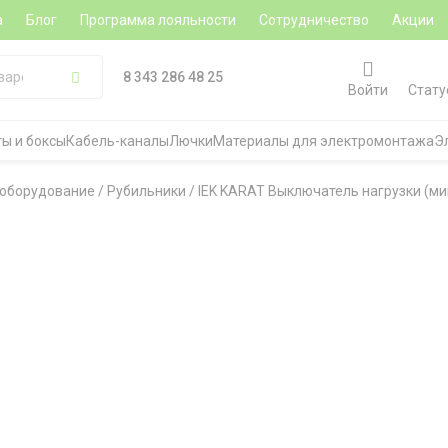
а
Блог
Программа лояльности
Сотрудничество
Акции
8 343 286 48 25
Войти
Стату
ы и боксы
Кабель-каналы
Лючки
Материалы для электромонтажа
Э
 оборудование
/
Рубильники
/
IEK KARAT Выключатель нагрузки (ми