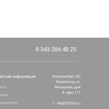
8 343 286 48 25
актная информация
Екатеринбург, ИЦ
Архитектор, ул.
акты
Малышева, дом
8, офис 111
изиты
удничество
ekb@220city.ru