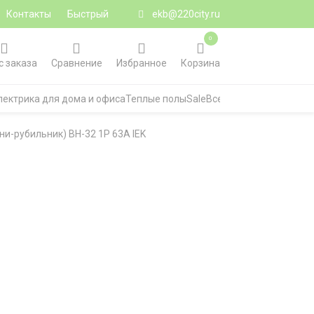
Контакты
Быстрый
ekb@220city.ru
0
с заказа
Сравнение
Избранное
Корзина
лектрика для дома и офиса
Теплые полы
Sale
Все категории
ни-рубильник) ВН-32 1P 63А IEK