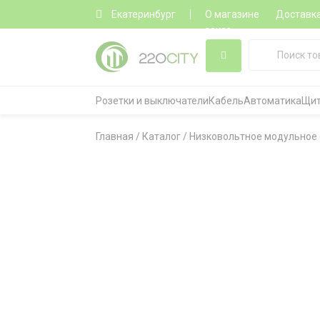
Екатеринбург
О магазине
Доставк
заказ
Розетки и выключатели
Кабель
Автоматика
Щит
Главная
/
Каталог
/
Низковольтное модульное