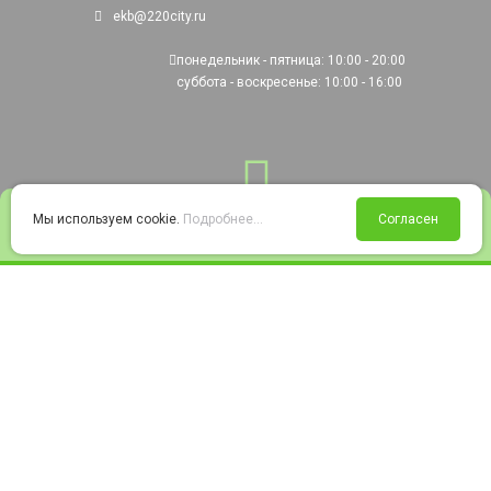
ekb@220city.ru
понедельник - пятница: 10:00 - 20:00
суббота - воскресенье: 10:00 - 16:00
0
Мы используем cookie.
Подробнее...
Согласен
Войти
Статус заказа
Сравнение
Избранное
Корзина
© 2008-2026 220city.ru - гипермаркет электрооборудования
Согласие на обработку персональных данных
Согласие на получение рекламно-информационных материалов