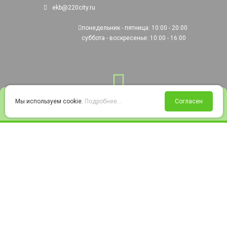
ekb@220city.ru
понедельник - пятница: 10:00 - 20:00
суббота - воскресенье: 10:00 - 16:00
0
Мы используем cookie.
Подробнее...
Согласен
Войти
Статус заказа
Сравнение
Избранное
Корзина
© 2008-2026 220city.ru - гипермаркет электрооборудования
Согласие на обработку персональных данных
Согласие на получение рекламно-информационных материалов