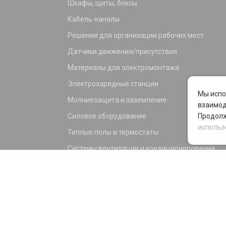
Шкафы, щиты, боксы
Кабель-каналы
Решения для организации рабочих мест
Датчики движения/присутствия
Материалы для электромонтажа
Электрозарядные станции
Мы испо
Молниезащита и заземление
взаимод
Силовое оборудование
Продолж
использ
Теплые полы и термостаты
Системы вентиляции и кондиционирования
Электрика для дома и офиса
Силовые разъемы
KNX оборудование
Светотехника