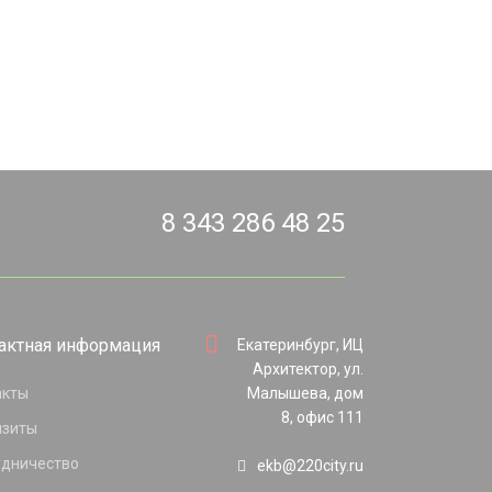
8 343 286 48 25
актная информация
Екатеринбург, ИЦ
Архитектор, ул.
акты
Малышева, дом
8, офис 111
изиты
удничество
ekb@220city.ru