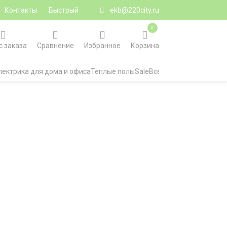
Контакты
Быстрый
ekb@220city.ru
0
с заказа
Сравнение
Избранное
Корзина
лектрика для дома и офиса
Теплые полы
Sale
Все категории