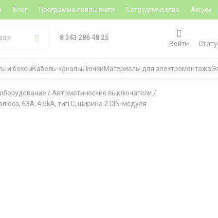
а
Блог
Программа лояльности
Сотрудничество
Акции
8 343 286 48 25
Войти
Стату
ы и боксы
Кабель-каналы
Лючки
Материалы для электромонтажа
Э
 оборудование
/
Автоматические выключатели
/
люса, 63A, 4,5kA, тип C, ширина 2 DIN-модуля