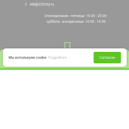
ekb@220city.ru
понедельник - пятница: 10:00 - 20:00
суббота - воскресенье: 10:00 - 16:00
0
Мы используем cookie.
Подробнее...
Согласен
Войти
Статус заказа
Сравнение
Избранное
Корзина
© 2008-2026 220city.ru - гипермаркет электрооборудования
Согласие на обработку персональных данных
Согласие на получение рекламно-информационных материалов