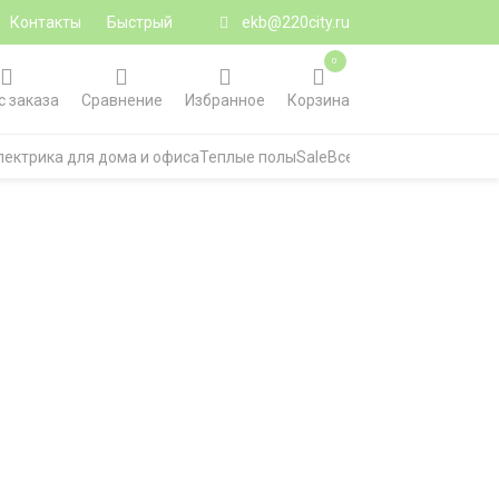
Контакты
Быстрый
ekb@220city.ru
0
с заказа
Сравнение
Избранное
Корзина
лектрика для дома и офиса
Теплые полы
Sale
Все категории