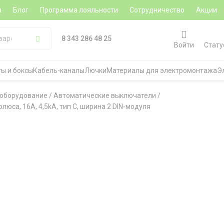
а
Блог
Программа лояльности
Сотрудничество
Акции
8 343 286 48 25
Войти
Стату
ы и боксы
Кабель-каналы
Лючки
Материалы для электромонтажа
Э
 оборудование
/
Автоматические выключатели
/
люса, 16A, 4,5kA, тип C, ширина 2 DIN-модуля