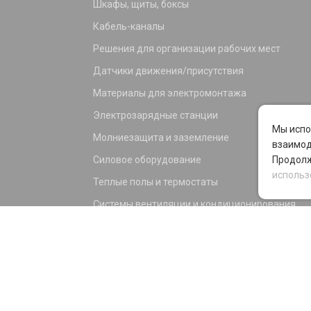
Шкафы, щиты, боксы
Кабель-каналы
Решения для организации рабочих мест
Датчики движения/присутствия
Материалы для электромонтажа
Электрозарядные станции
Мы испо
Молниезащита и заземление
взаимод
Силовое оборудование
Продолж
использ
Теплые полы и термостаты
Системы вентиляции и кондиционирования
Электрика для дома и офиса
Силовые разъемы
KNX оборудование
Светотехника