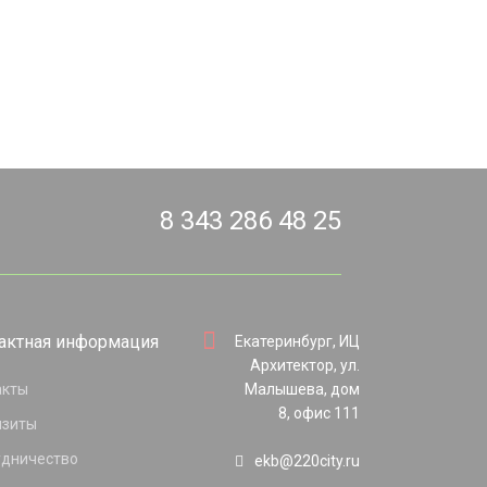
8 343 286 48 25
актная информация
Екатеринбург, ИЦ
Архитектор, ул.
акты
Малышева, дом
8, офис 111
изиты
удничество
ekb@220city.ru