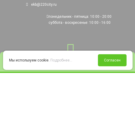
ekb@220city.ru
понедельник - пятница: 10:00 - 20:00
суббота - воскресенье: 10:00 - 16:00
0
Мы используем cookie.
Подробнее...
Согласен
Войти
Статус заказа
Сравнение
Избранное
Корзина
© 2008-2026 220city.ru - гипермаркет электрооборудования
Согласие на обработку персональных данных
Согласие на получение рекламно-информационных материалов