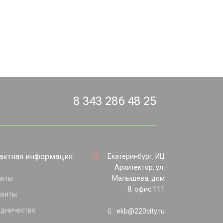
8 343 286 48 25
актная информация
Екатеринбург, ИЦ
Архитектор, ул.
акты
Малышева, дом
8, офис 111
изиты
удничество
ekb@220city.ru