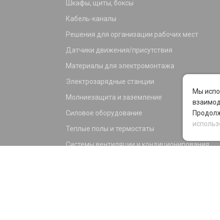
Шкафы, щиты, боксы
Кабель-каналы
Решения для организации рабочих мест
Датчики движения/присутствия
Материалы для электромонтажа
Электрозарядные станции
Мы испо
Молниезащита и заземление
взаимод
Силовое оборудование
Продолж
использ
Теплые полы и термостаты
Системы вентиляции и кондиционирования
Электрика для дома и офиса
Силовые разъемы
KNX оборудование
Светотехника