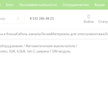
а
Блог
Программа лояльности
Сотрудничество
Акции
8 343 286 48 25
Войти
Стату
ы и боксы
Кабель-каналы
Лючки
Материалы для электромонтажа
Э
 оборудование
/
Автоматические выключатели
/
люс, 50A, 4,5kA, тип C, ширина 1 DIN-модуль