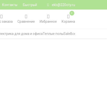
Контакты
Быстрый
ekb@220city.ru
0
с заказа
Сравнение
Избранное
Корзина
лектрика для дома и офиса
Теплые полы
Sale
Все категории