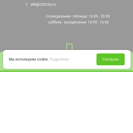
ekb@220city.ru
понедельник - пятница: 10:00 - 20:00
суббота - воскресенье: 10:00 - 16:00
0
Мы используем cookie.
Подробнее...
Согласен
Войти
Статус заказа
Сравнение
Избранное
Корзина
© 2008-2026 220city.ru - гипермаркет электрооборудования
Согласие на обработку персональных данных
Согласие на получение рекламно-информационных материалов