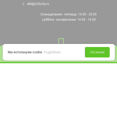
ekb@220city.ru
понедельник - пятница: 10:00 - 20:00
суббота - воскресенье: 10:00 - 16:00
0
Мы используем cookie.
Подробнее...
Согласен
Войти
Статус заказа
Сравнение
Избранное
Корзина
© 2008-2026 220city.ru - гипермаркет электрооборудования
Согласие на обработку персональных данных
Согласие на получение рекламно-информационных материалов