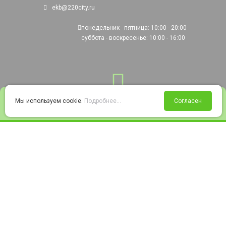
ekb@220city.ru
понедельник - пятница: 10:00 - 20:00
суббота - воскресенье: 10:00 - 16:00
0
Мы используем cookie.
Подробнее...
Согласен
Войти
Статус заказа
Сравнение
Избранное
Корзина
© 2008-2026 220city.ru - гипермаркет электрооборудования
Согласие на обработку персональных данных
Согласие на получение рекламно-информационных материалов