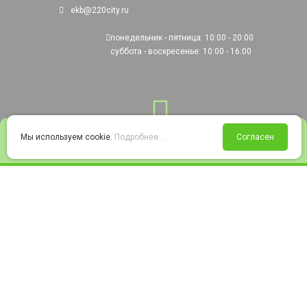
ekb@220city.ru
понедельник - пятница: 10:00 - 20:00
суббота - воскресенье: 10:00 - 16:00
0
Мы используем cookie.
Подробнее...
Согласен
Войти
Статус заказа
Сравнение
Избранное
Корзина
© 2008-2026 220city.ru - гипермаркет электрооборудования
Согласие на обработку персональных данных
Согласие на получение рекламно-информационных материалов