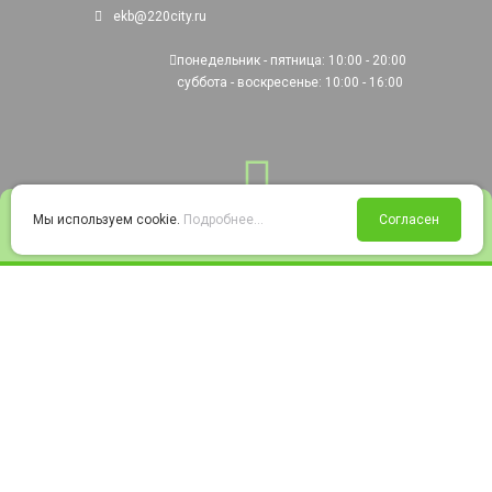
ekb@220city.ru
понедельник - пятница: 10:00 - 20:00
суббота - воскресенье: 10:00 - 16:00
0
Мы используем cookie.
Подробнее...
Согласен
Войти
Статус заказа
Сравнение
Избранное
Корзина
© 2008-2026 220city.ru - гипермаркет электрооборудования
Согласие на обработку персональных данных
Согласие на получение рекламно-информационных материалов