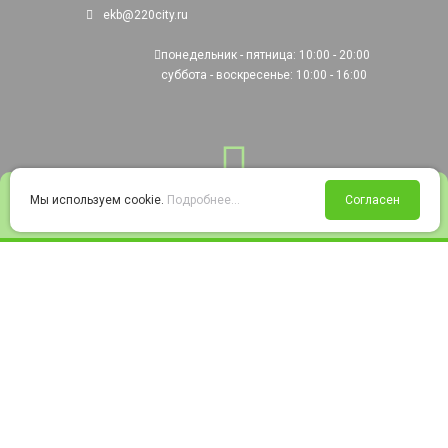
ekb@220city.ru
понедельник - пятница: 10:00 - 20:00
суббота - воскресенье: 10:00 - 16:00
0
Мы используем cookie.
Подробнее...
Согласен
Войти
Статус заказа
Сравнение
Избранное
Корзина
© 2008-2026 220city.ru - гипермаркет электрооборудования
Согласие на обработку персональных данных
Согласие на получение рекламно-информационных материалов