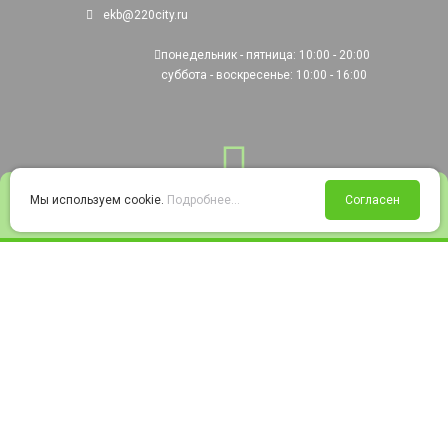
ekb@220city.ru
понедельник - пятница: 10:00 - 20:00
суббота - воскресенье: 10:00 - 16:00
0
Мы используем cookie.
Подробнее...
Согласен
Войти
Статус заказа
Сравнение
Избранное
Корзина
© 2008-2026 220city.ru - гипермаркет электрооборудования
Согласие на обработку персональных данных
Согласие на получение рекламно-информационных материалов