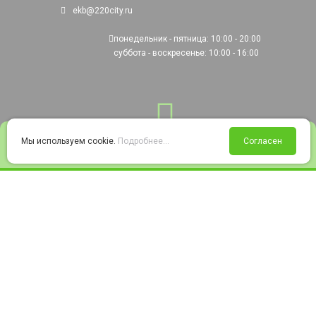
ekb@220city.ru
понедельник - пятница: 10:00 - 20:00
суббота - воскресенье: 10:00 - 16:00
0
Мы используем cookie.
Подробнее...
Согласен
Войти
Статус заказа
Сравнение
Избранное
Корзина
© 2008-2026 220city.ru - гипермаркет электрооборудования
Согласие на обработку персональных данных
Согласие на получение рекламно-информационных материалов