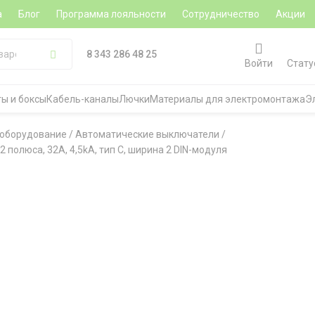
а
Блог
Программа лояльности
Сотрудничество
Акции
8 343 286 48 25
Войти
Стату
ы и боксы
Кабель-каналы
Лючки
Материалы для электромонтажа
Э
 оборудование
/
Автоматические выключатели
/
 полюса, 32A, 4,5kA, тип C, ширина 2 DIN-модуля