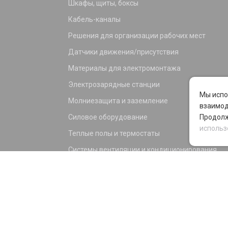
Шкафы, щиты, боксы
Кабель-каналы
Решения для организации рабочих мест
Датчики движения/присутствия
Материалы для электромонтажа
Электрозарядные станции
Мы испо
Молниезащита и заземление
взаимод
Силовое оборудование
Продолж
использ
Теплые полы и термостаты
Системы вентиляции и кондиционирования
Электрика для дома и офиса
Силовые разъемы
KNX оборудование
Светотехника