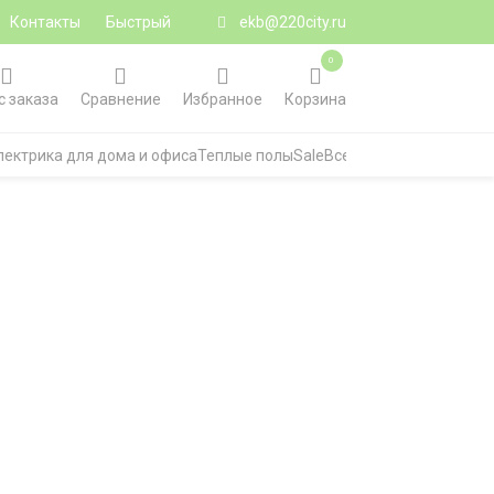
Контакты
Быстрый
ekb@220city.ru
0
с заказа
Сравнение
Избранное
Корзина
лектрика для дома и офиса
Теплые полы
Sale
Все категории