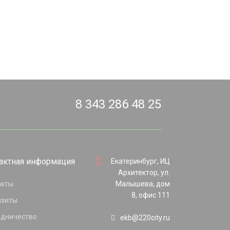
8 343 286 48 25
актная информация
Екатеринбург, ИЦ
Архитектор, ул.
акты
Малышева, дом
8, офис 111
изиты
удничество
ekb@220city.ru