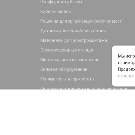
Шкафы, щиты, боксы
Кабель-каналы
Решения для организации рабочих мест
Датчики движения/присутствия
Материалы для электромонтажа
Электрозарядные станции
Мы испо
Молниезащита и заземление
взаимод
Силовое оборудование
Продолж
использ
Теплые полы и термостаты
Системы вентиляции и кондиционирования
Электрика для дома и офиса
Силовые разъемы
KNX оборудование
Светотехника