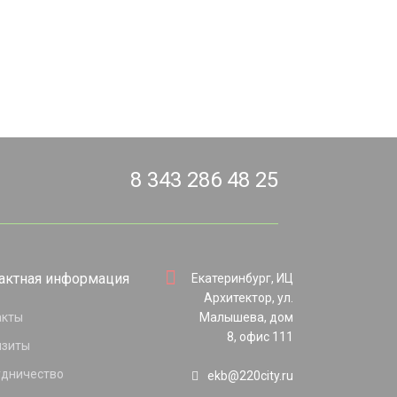
8 343 286 48 25
актная информация
Екатеринбург, ИЦ
Архитектор, ул.
акты
Малышева, дом
8, офис 111
изиты
удничество
ekb@220city.ru