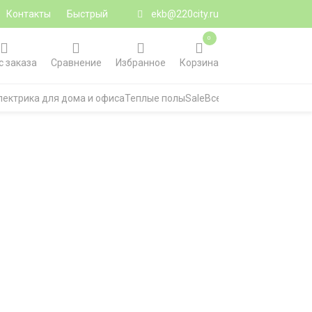
Контакты
Быстрый
ekb@220city.ru
0
с заказа
Сравнение
Избранное
Корзина
лектрика для дома и офиса
Теплые полы
Sale
Все категории