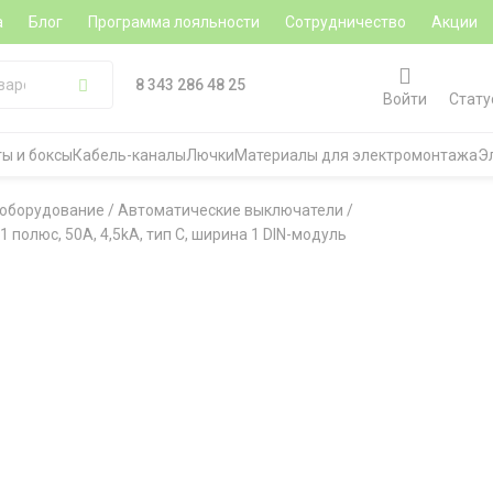
а
Блог
Программа лояльности
Сотрудничество
Акции
8 343 286 48 25
Войти
Стату
ы и боксы
Кабель-каналы
Лючки
Материалы для электромонтажа
Э
 оборудование
/
Автоматические выключатели
/
 полюс, 50A, 4,5kA, тип C, ширина 1 DIN-модуль