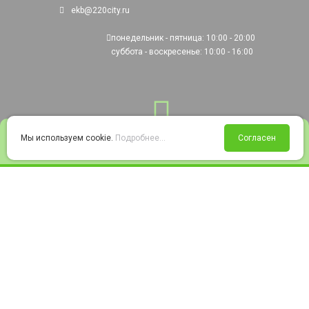
ekb@220city.ru
понедельник - пятница: 10:00 - 20:00
суббота - воскресенье: 10:00 - 16:00
0
Мы используем cookie.
Подробнее...
Согласен
Войти
Статус заказа
Сравнение
Избранное
Корзина
© 2008-2026 220city.ru - гипермаркет электрооборудования
Согласие на обработку персональных данных
Согласие на получение рекламно-информационных материалов