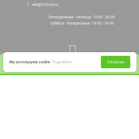
ekb@220city.ru
понедельник - пятница: 10:00 - 20:00
суббота - воскресенье: 10:00 - 16:00
0
Мы используем cookie.
Подробнее...
Согласен
Войти
Статус заказа
Сравнение
Избранное
Корзина
© 2008-2026 220city.ru - гипермаркет электрооборудования
Согласие на обработку персональных данных
Согласие на получение рекламно-информационных материалов