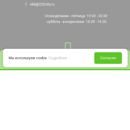
ekb@220city.ru
понедельник - пятница: 10:00 - 20:00
суббота - воскресенье: 10:00 - 16:00
0
Мы используем cookie.
Подробнее...
Согласен
Войти
Статус заказа
Сравнение
Избранное
Корзина
© 2008-2026 220city.ru - гипермаркет электрооборудования
Согласие на обработку персональных данных
Согласие на получение рекламно-информационных материалов