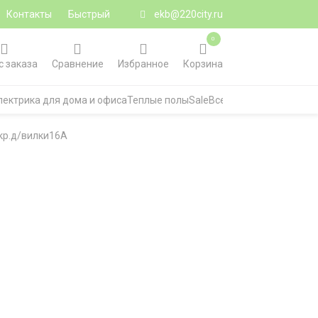
Контакты
Быстрый
ekb@220city.ru
0
с заказа
Сравнение
Избранное
Корзина
лектрика для дома и офиса
Теплые полы
Sale
Все категории
 кр.д/вилки16А