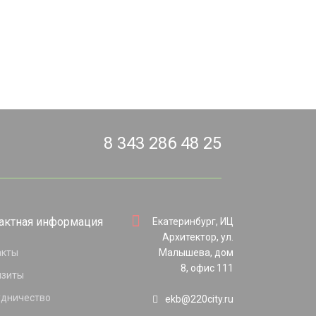
8 343 286 48 25
актная информация
Екатеринбург, ИЦ
Архитектор, ул.
акты
Малышева, дом
8, офис 111
изиты
удничество
ekb@220city.ru