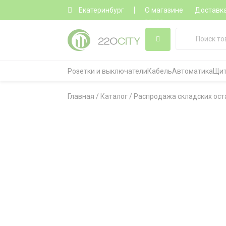
Екатеринбург
О магазине
Доставк
заказ
Розетки и выключатели
Кабель
Автоматика
Щит
Главная
/
Каталог
/
Распродажа складских ост