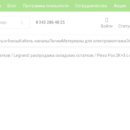
а
Блог
Программа лояльности
Сотрудничество
Акции
8 343 286 48 25
Войти
Стату
ы и боксы
Кабель-каналы
Лючки
Материалы для электромонтажа
Э
атков
/
Legrand: распродажа складских остатков
/
Plexo Роз.2К+З с