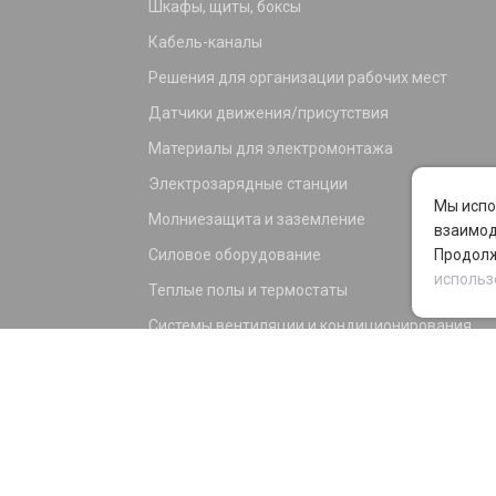
Шкафы, щиты, боксы
Кабель-каналы
Решения для организации рабочих мест
Датчики движения/присутствия
Материалы для электромонтажа
Электрозарядные станции
Мы испо
Молниезащита и заземление
взаимод
Силовое оборудование
Продолж
использ
Теплые полы и термостаты
Системы вентиляции и кондиционирования
Электрика для дома и офиса
Силовые разъемы
KNX оборудование
Светотехника