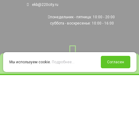
ekb@220city.ru
понедельник - пятница: 10:00 - 20:00
суббота - воскресенье: 10:00 - 16:00
0
Мы используем cookie.
Подробнее...
Согласен
Войти
Статус заказа
Сравнение
Избранное
Корзина
© 2008-2026 220city.ru - гипермаркет электрооборудования
Согласие на обработку персональных данных
Согласие на получение рекламно-информационных материалов