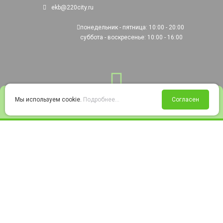
ekb@220city.ru
понедельник - пятница: 10:00 - 20:00
суббота - воскресенье: 10:00 - 16:00
0
Мы используем cookie.
Подробнее...
Согласен
Войти
Статус заказа
Сравнение
Избранное
Корзина
© 2008-2026 220city.ru - гипермаркет электрооборудования
Согласие на обработку персональных данных
Согласие на получение рекламно-информационных материалов