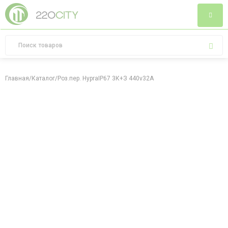
Главная
/
Каталог
/
Роз.пер. HypraIP67 3К+З 440v32A