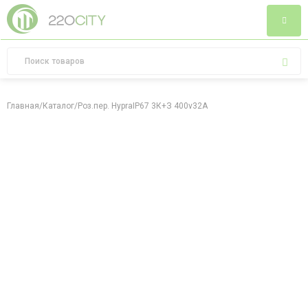
Главная
/
Каталог
/
Роз.пер. HypraIP67 3К+З 400v32A