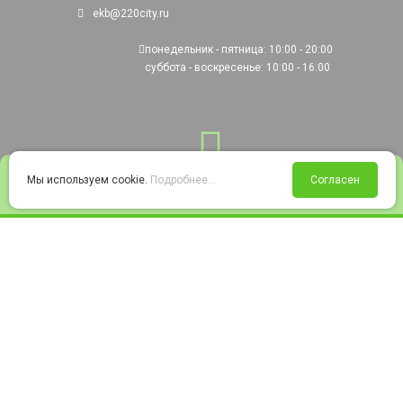
ekb@220city.ru
понедельник - пятница: 10:00 - 20:00
суббота - воскресенье: 10:00 - 16:00
0
Мы используем cookie.
Подробнее...
Согласен
Войти
Статус заказа
Сравнение
Избранное
Корзина
© 2008-2026 220city.ru - гипермаркет электрооборудования
Согласие на обработку персональных данных
Согласие на получение рекламно-информационных материалов