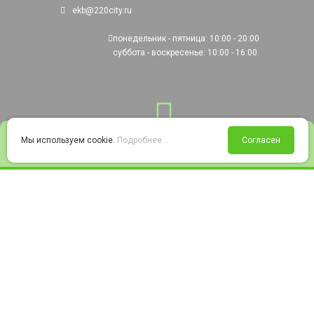
ekb@220city.ru
понедельник - пятница: 10:00 - 20:00
суббота - воскресенье: 10:00 - 16:00
0
Мы используем cookie.
Подробнее...
Согласен
Войти
Статус заказа
Сравнение
Избранное
Корзина
© 2008-2026 220city.ru - гипермаркет электрооборудования
Согласие на обработку персональных данных
Согласие на получение рекламно-информационных материалов