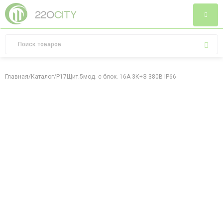
Главная
/
Каталог
/
P17Щит.5мод. с блок. 16А 3К+З 380В IP66