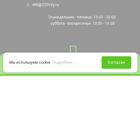
ekb@220city.ru
понедельник - пятница: 10:00 - 20:00
суббота - воскресенье: 10:00 - 16:00
0
Мы используем cookie.
Подробнее...
Согласен
Войти
Статус заказа
Сравнение
Избранное
Корзина
© 2008-2026 220city.ru - гипермаркет электрооборудования
Согласие на обработку персональных данных
Согласие на получение рекламно-информационных материалов