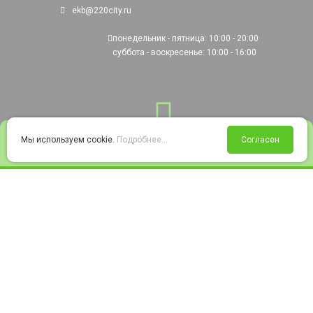
ekb@220city.ru
понедельник - пятница: 10:00 - 20:00
суббота - воскресенье: 10:00 - 16:00
0
Мы используем cookie.
Подробнее...
Согласен
Войти
Статус заказа
Сравнение
Избранное
Корзина
© 2008-2026 220city.ru - гипермаркет электрооборудования
Согласие на обработку персональных данных
Согласие на получение рекламно-информационных материалов