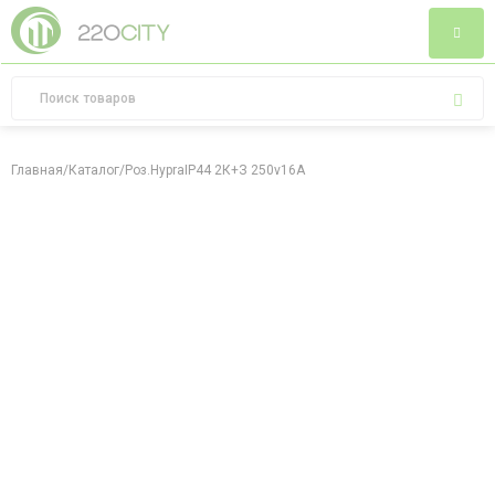
Главная
/
Каталог
/
Роз.HypraIP44 2К+З 250v16A