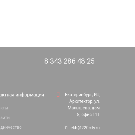
8 343 286 48 25
актная информация
Екатеринбург, ИЦ
Архитектор, ул.
акты
Малышева, дом
8, офис 111
изиты
удничество
ekb@220city.ru