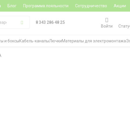
а
Блог
Программа лояльности
Сотрудничество
Акции
8 343 286 48 25
Войти
Стату
ы и боксы
Кабель-каналы
Лючки
Материалы для электромонтажа
Э
A