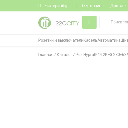
Екатеринбург
О магазине
Доставк
заказ
Розетки и выключатели
Кабель
Автоматика
Щит
Главная
/
Каталог
/
Роз.HypraIP44 2К+З 230v63