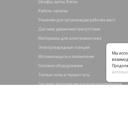
Шкафы, щиты, боксы
Кабель-каналы
Решения для организации рабочих мест
Датчики движения/присутствия
Материалы для электромонтажа
Электрозарядные станции
Мы испо
Молниезащита и заземление
взаимод
Силовое оборудование
Продолж
использ
Теплые полы и термостаты
Системы вентиляции и кондиционирования
Электрика для дома и офиса
Силовые разъемы
KNX оборудование
Светотехника