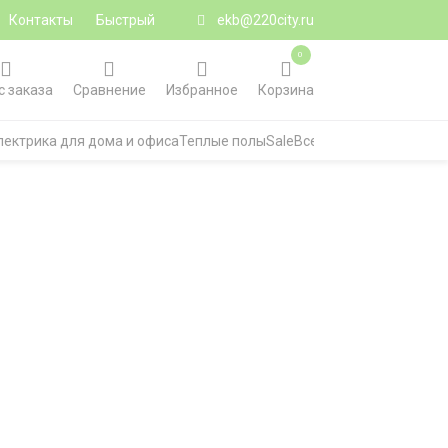
Контакты
Быстрый
ekb@220city.ru
0
с заказа
Сравнение
Избранное
Корзина
лектрика для дома и офиса
Теплые полы
Sale
Все категории