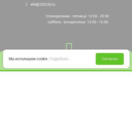
ekb@220city.ru
понедельник - пятница: 10:00 - 20:00
суббота - воскресенье: 10:00 - 16:00
0
Мы используем cookie.
Подробнее...
Согласен
Войти
Статус заказа
Сравнение
Избранное
Корзина
© 2008-2026 220city.ru - гипермаркет электрооборудования
Согласие на обработку персональных данных
Согласие на получение рекламно-информационных материалов