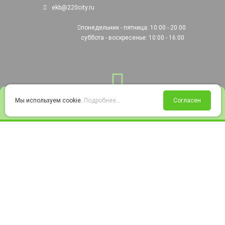
ekb@220city.ru
понедельник - пятница: 10:00 - 20:00
суббота - воскресенье: 10:00 - 16:00
0
Мы используем cookie.
Подробнее...
Согласен
Войти
Статус заказа
Сравнение
Избранное
Корзина
© 2008-2026 220city.ru - гипермаркет электрооборудования
Согласие на обработку персональных данных
Согласие на получение рекламно-информационных материалов