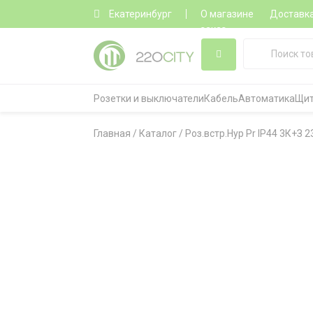
Екатеринбург
О магазине
Доставк
заказ
Розетки и выключатели
Кабель
Автоматика
Щит
Главная
/
Каталог
/
Роз.встр.Hyp Pr IP44 3К+З 