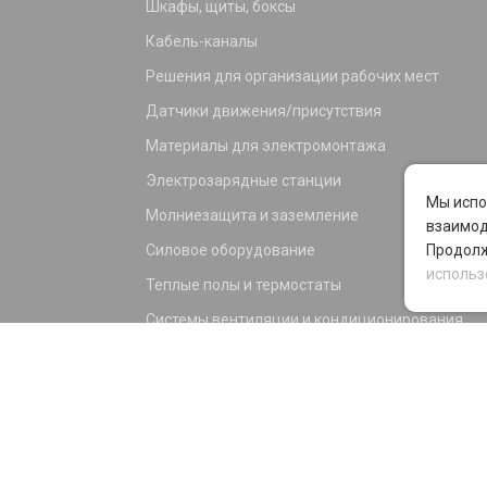
Шкафы, щиты, боксы
Кабель-каналы
Решения для организации рабочих мест
Датчики движения/присутствия
Материалы для электромонтажа
Электрозарядные станции
Мы испо
Молниезащита и заземление
взаимод
Силовое оборудование
Продолж
использ
Теплые полы и термостаты
Системы вентиляции и кондиционирования
Электрика для дома и офиса
Силовые разъемы
KNX оборудование
Светотехника