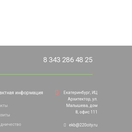
8 343 286 48 25
актная информация
Екатеринбург, ИЦ
Архитектор, ул.
акты
Малышева, дом
8, офис 111
изиты
удничество
ekb@220city.ru