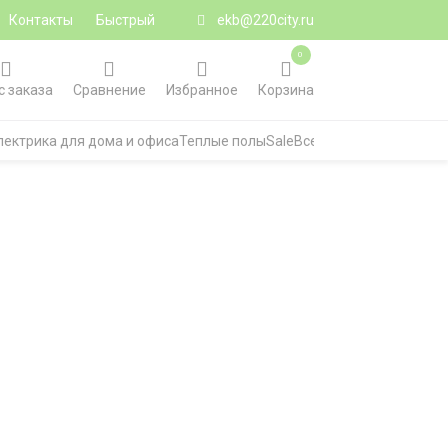
Контакты
Быстрый
ekb@220city.ru
0
с заказа
Сравнение
Избранное
Корзина
лектрика для дома и офиса
Теплые полы
Sale
Все категории