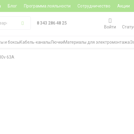
а
Блог
Программа лояльности
Сотрудничество
Акции
8 343 286 48 25
Войти
Стату
ы и боксы
Кабель-каналы
Лючки
Материалы для электромонтажа
Э
230v 63А