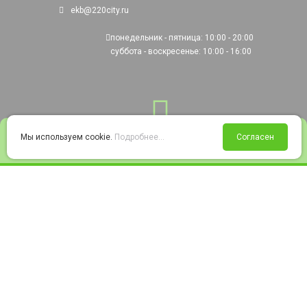
ekb@220city.ru
понедельник - пятница: 10:00 - 20:00
суббота - воскресенье: 10:00 - 16:00
0
Мы используем cookie.
Подробнее...
Согласен
Войти
Статус заказа
Сравнение
Избранное
Корзина
© 2008-2026 220city.ru - гипермаркет электрооборудования
Согласие на обработку персональных данных
Согласие на получение рекламно-информационных материалов