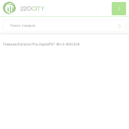
Главная
/
Каталог
/
Роз.HypraIP67 4К+З 400v32A