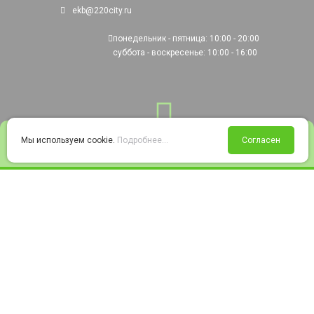
ekb@220city.ru
понедельник - пятница: 10:00 - 20:00
суббота - воскресенье: 10:00 - 16:00
0
Мы используем cookie.
Подробнее...
Согласен
Войти
Статус заказа
Сравнение
Избранное
Корзина
© 2008-2026 220city.ru - гипермаркет электрооборудования
Согласие на обработку персональных данных
Согласие на получение рекламно-информационных материалов