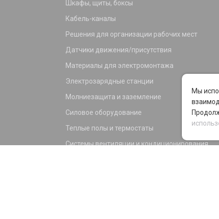
Шкафы, щиты, боксы
Кабель-каналы
Решения для организации рабочих мест
Датчики движения/присутствия
Материалы для электромонтажа
Электрозарядные станции
Мы испо
Молниезащита и заземление
взаимод
Силовое оборудование
Продолж
использ
Теплые полы и термостаты
Системы вентиляции и кондиционирования
Электрика для дома и офиса
Силовые разъемы
KNX оборудование
Светотехника