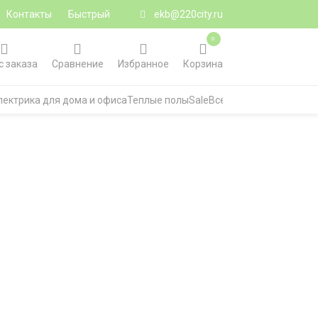
Контакты
Быстрый
ekb@220city.ru
0
с заказа
Сравнение
Избранное
Корзина
лектрика для дома и офиса
Теплые полы
Sale
Все категории