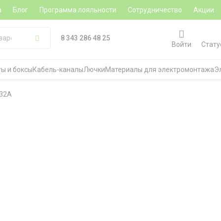
а
Блог
Программа лояльности
Сотрудничество
Акции
8 343 286 48 25
Войти
Стату
ы и боксы
Кабель-каналы
Лючки
Материалы для электромонтажа
Э
 32A