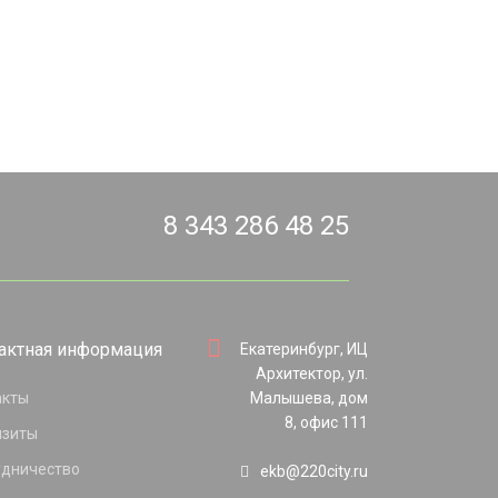
8 343 286 48 25
актная информация
Екатеринбург, ИЦ
Архитектор, ул.
акты
Малышева, дом
8, офис 111
изиты
удничество
ekb@220city.ru