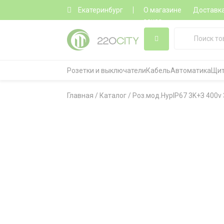
Екатеринбург
О магазине
Доставк
заказ
Розетки и выключатели
Кабель
Автоматика
Щит
Главная
/
Каталог
/
Роз.мод.HypIP67 3K+З 400v