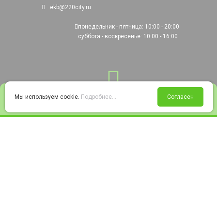
ekb@220city.ru
понедельник - пятница: 10:00 - 20:00
суббота - воскресенье: 10:00 - 16:00
0
Мы используем cookie.
Подробнее...
Согласен
Войти
Статус заказа
Сравнение
Избранное
Корзина
© 2008-2026 220city.ru - гипермаркет электрооборудования
Согласие на обработку персональных данных
Согласие на получение рекламно-информационных материалов