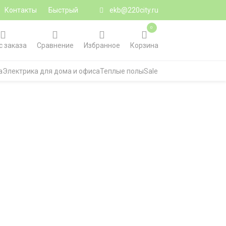
Контакты
Быстрый
ekb@220city.ru
0
с заказа
Сравнение
Избранное
Корзина
а
Электрика для дома и офиса
Теплые полы
Sale