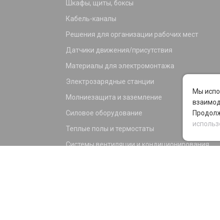
Шкафы, щиты, боксы
Кабель-каналы
Решения для организации рабочих мест
Датчики движения/присутствия
Материалы для электромонтажа
Электрозарядные станции
Мы испо
Молниезащита и заземление
взаимод
Силовое оборудование
Продолж
использ
Теплые полы и термостаты
Системы вентиляции и кондиционирования
Электрика для дома и офиса
Силовые разъемы
KNX оборудование
Светотехника