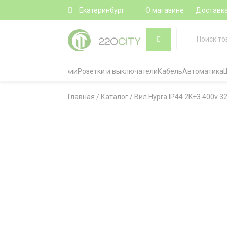
Екатеринбург
О магазине
Доставк
заказ
Все категории
Розетки и выключатели
Кабель
Автоматика
Главная
/
Каталог
/
Вил.Hypra IP44 2K+З 400v 3