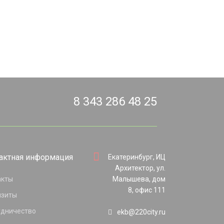
8 343 286 48 25
актная информация
Екатеринбург, ИЦ
Архитектор, ул.
акты
Малышева, дом
8, офис 111
изиты
удничество
ekb@220city.ru