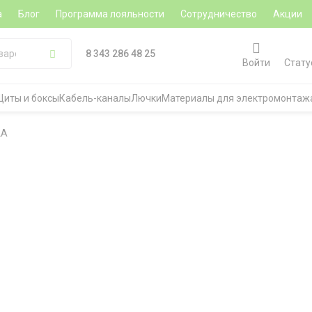
а
Блог
Программа лояльности
Сотрудничество
Акции
8 343 286 48 25
Войти
Стату
Щиты и боксы
Кабель-каналы
Лючки
Материалы для электромонтаж
2A