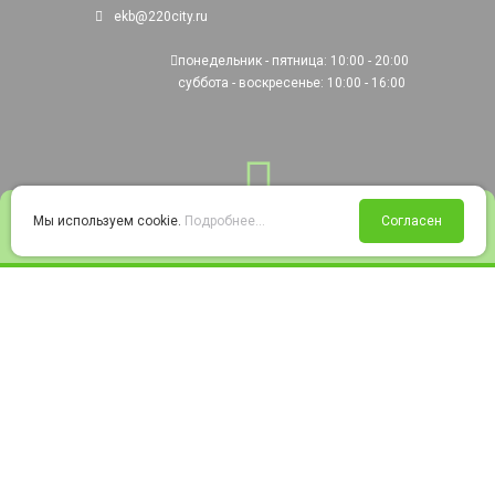
ekb@220city.ru
понедельник - пятница: 10:00 - 20:00
суббота - воскресенье: 10:00 - 16:00
0
Мы используем cookie.
Подробнее...
Согласен
Войти
Статус заказа
Сравнение
Избранное
Корзина
© 2008-2026 220city.ru - гипермаркет электрооборудования
Согласие на обработку персональных данных
Согласие на получение рекламно-информационных материалов