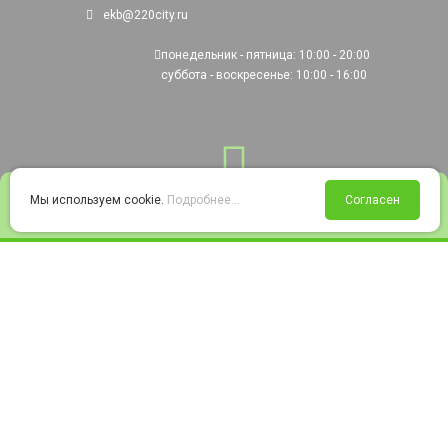
ekb@220city.ru
понедельник - пятница: 10:00 - 20:00
суббота - воскресенье: 10:00 - 16:00
0
Мы используем cookie.
Подробнее...
Согласен
Войти
Статус заказа
Сравнение
Избранное
Корзина
© 2008-2026 220city.ru - гипермаркет электрооборудования
Согласие на обработку персональных данных
Согласие на получение рекламно-информационных материалов