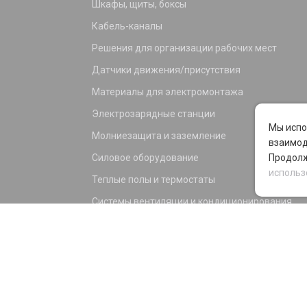
Шкафы, щиты, боксы
Кабель-каналы
Решения для организации рабочих мест
Датчики движения/присутствия
Материалы для электромонтажа
Электрозарядные станции
Мы испо
Молниезащита и заземление
взаимод
Силовое оборудование
Продолж
использ
Теплые полы и термостаты
Системы вентиляции и кондиционирования
Электрика для дома и офиса
Силовые разъемы
KNX оборудование
Светотехника