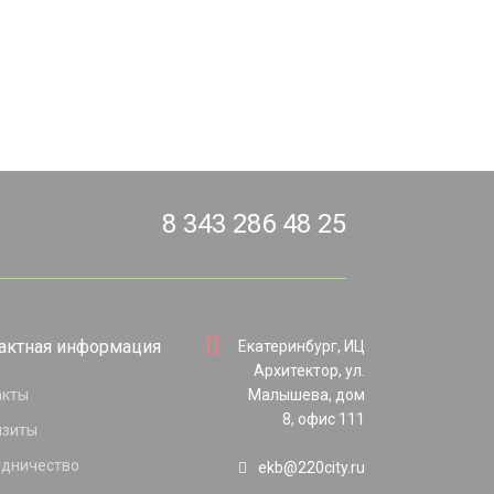
8 343 286 48 25
актная информация
Екатеринбург, ИЦ
Архитектор, ул.
акты
Малышева, дом
8, офис 111
изиты
удничество
ekb@220city.ru