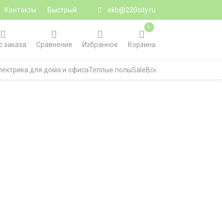
Контакты
Быстрый
ekb@220city.ru
0
с заказа
Сравнение
Избранное
Корзина
лектрика для дома и офиса
Теплые полы
Sale
Все категории