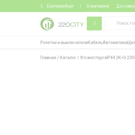
Екатеринбург
О магазине
Доставк
заказ
Розетки и выключатели
Кабель
Автоматика
Щит
Главная
/
Каталог
/
Угл.вил.HypraIP44 2К+З 23