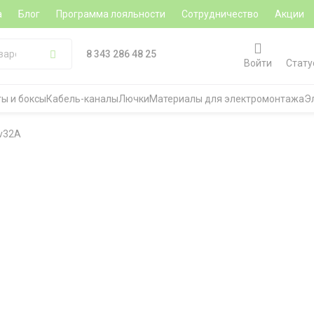
а
Блог
Программа лояльности
Сотрудничество
Акции
8 343 286 48 25
Войти
Стату
ы и боксы
Кабель-каналы
Лючки
Материалы для электромонтажа
Э
0v32A