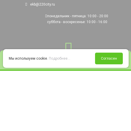
ekb@220city.ru
понедельник - пятница: 10:00 - 20:00
суббота - воскресенье: 10:00 - 16:00
0
Мы используем cookie.
Подробнее...
Согласен
Войти
Статус заказа
Сравнение
Избранное
Корзина
© 2008-2026 220city.ru - гипермаркет электрооборудования
Согласие на обработку персональных данных
Согласие на получение рекламно-информационных материалов