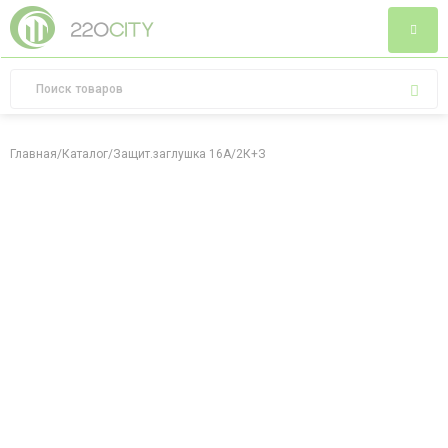
Главная
/
Каталог
/
Защит.заглушка 16А/2К+З