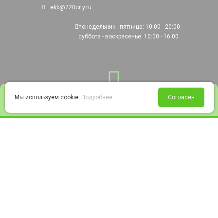
ekb@220city.ru
понедельник - пятница: 10:00 - 20:00
суббота - воскресенье: 10:00 - 16:00
0
Мы используем cookie.
Подробнее...
Согласен
Войти
Статус заказа
Сравнение
Избранное
Корзина
© 2008-2026 220city.ru - гипермаркет электрооборудования
Согласие на обработку персональных данных
Согласие на получение рекламно-информационных материалов