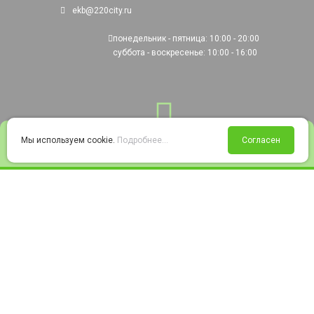
ekb@220city.ru
понедельник - пятница: 10:00 - 20:00
суббота - воскресенье: 10:00 - 16:00
0
Мы используем cookie.
Подробнее...
Согласен
Войти
Статус заказа
Сравнение
Избранное
Корзина
© 2008-2026 220city.ru - гипермаркет электрооборудования
Согласие на обработку персональных данных
Согласие на получение рекламно-информационных материалов