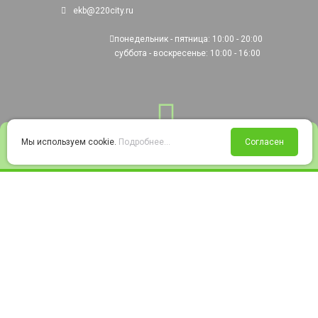
ekb@220city.ru
понедельник - пятница: 10:00 - 20:00
суббота - воскресенье: 10:00 - 16:00
0
Мы используем cookie.
Подробнее...
Согласен
Войти
Статус заказа
Сравнение
Избранное
Корзина
© 2008-2026 220city.ru - гипермаркет электрооборудования
Согласие на обработку персональных данных
Согласие на получение рекламно-информационных материалов