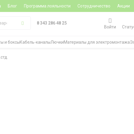
а
Блог
Программа лояльности
Сотрудничество
Акции
8 343 286 48 25
Войти
Стату
ы и боксы
Кабель-каналы
Лючки
Материалы для электромонтажа
Э
стд.