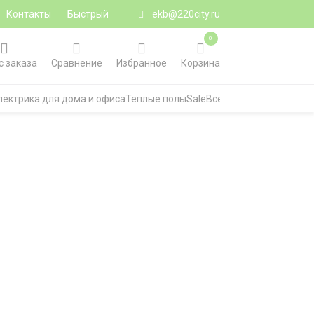
Контакты
Быстрый
ekb@220city.ru
0
с заказа
Сравнение
Избранное
Корзина
лектрика для дома и офиса
Теплые полы
Sale
Все категории