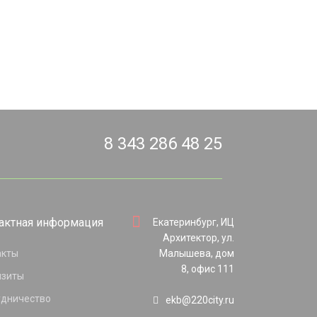
8 343 286 48 25
актная информация
Екатеринбург, ИЦ
Архитектор, ул.
акты
Малышева, дом
8, офис 111
изиты
удничество
ekb@220city.ru