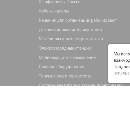
Шкафы, щиты, боксы
Кабель-каналы
Решения для организации рабочих мест
Датчики движения/присутствия
Материалы для электромонтажа
Электрозарядные станции
Мы испо
Молниезащита и заземление
взаимод
Силовое оборудование
Продолж
использ
Теплые полы и термостаты
Системы вентиляции и кондиционирования
Электрика для дома и офиса
Силовые разъемы
KNX оборудование
Светотехника