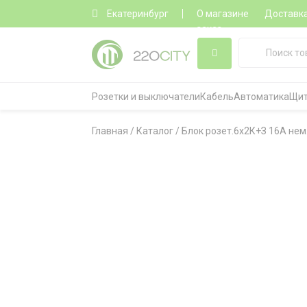
Екатеринбург
О магазине
Доставк
заказ
Розетки и выключатели
Кабель
Автоматика
Щит
Главная
/
Каталог
/
Блок розет.6х2К+З 16А нем.