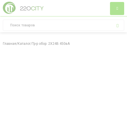
Главная
/
Каталог
/
Тр-р обор. 2X24В 450вA