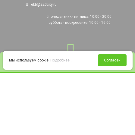
ekb@220city.ru
понедельник - пятница: 10:00 - 20:00
суббота - воскресенье: 10:00 - 16:00
0
Мы используем cookie.
Подробнее...
Согласен
Войти
Статус заказа
Сравнение
Избранное
Корзина
© 2008-2026 220city.ru - гипермаркет электрооборудования
Согласие на обработку персональных данных
Согласие на получение рекламно-информационных материалов